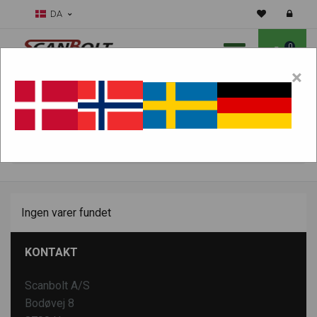
DA
0
×
Skal vi hjælpe dig med sliddele?
Vælg maskine:
FIND PRODUKTER
Ingen varer fundet
KONTAKT
Scanbolt A/S
Bodøvej 8