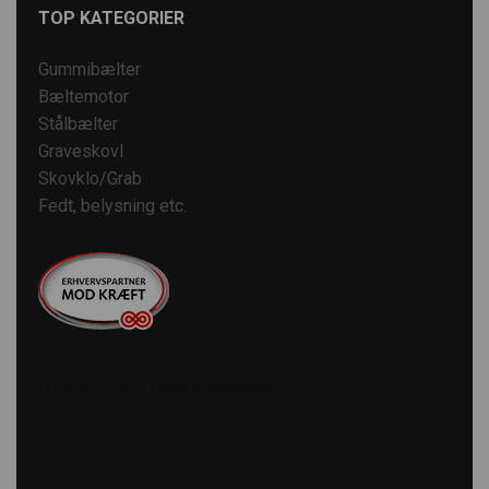
TOP KATEGORIER
Gummibælter
Bæltemotor
Stålbælter
Graveskovl
Skovklo/Grab
Fedt, belysning etc.