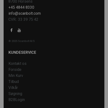
8700 Horsens
+45 4844 8330
info@scanbolt.com
CVR.: 33 39 75 42
© 2025 Scanbolt A/S
KUNDESERVICE
Kontakt os
Forside
Min Kurv
Tilbud
Vilkår
Søgning
B2BLogin