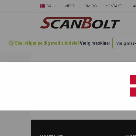
DA
VIDEO
OM OS
KONTAKT
+4
Skal vi hjælpe dig med sliddele?
Vælg maskine:
Forside
»
Vælg din maskine her
»
Neuson
»
1
1503 - Gummibælter
1503 RD-V - Gummibælter