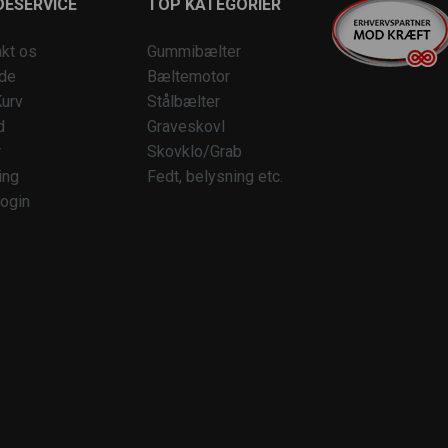
ESERVICE
TOP KATEGORIER
kt os
Gummibælter
ide
Bæltemotor
urv
Stålbælter
d
Graveskovl
r
Skovklo/Grab
ing
Fedt, belysning etc.
ogin