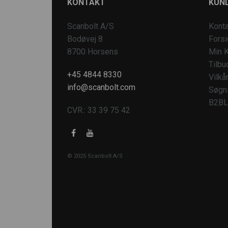
KONTAKT
KUND
Scanbolt A/S
Konta
Bodøvej 8
Fors
8700 Horsens
Min K
Tilbu
+45 4844 8330
Vilkå
info@scanbolt.com
Søgn
B2BL
CVR.: 33 39 75 42
© 2025 Scanbolt A/S