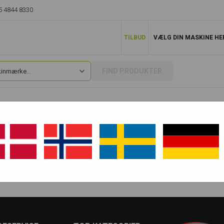
5 4844 8330
TILBUD
VÆLG DIN MASKINE HE
FIND PRODUKTER
503
1503 - Stålbælter
1503 RD - Gummibælter
1503 RD-V - Stålbælter
1503 RDV