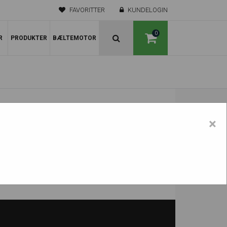
FAVORITTER
KUNDELOGIN
0
R
PRODUKTER
BÆLTEMOTOR
×
1503 RD - Stålbælter