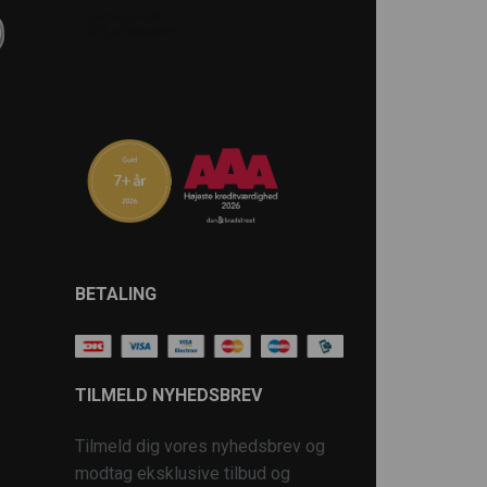
BETALING
TILMELD NYHEDSBREV
Tilmeld dig vores nyhedsbrev og
modtag eksklusive tilbud og