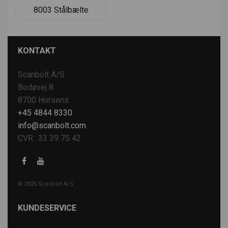
8003 Stålbælte
KONTAKT
Scanbolt A/S
Bodøvej 8
8700 Horsens
+45 4844 8330
info@scanbolt.com
CVR.: 33 39 75 42
© 2025 Scanbolt A/S
KUNDESERVICE