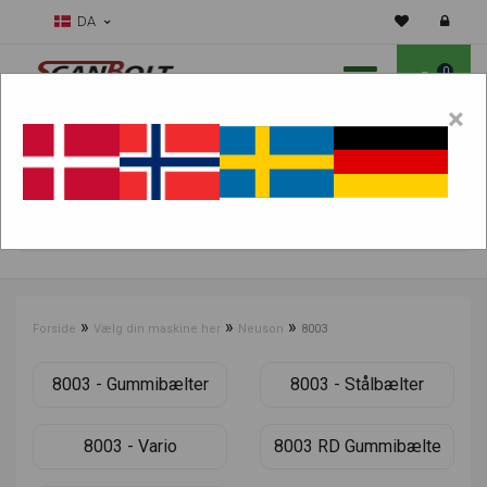
DA
0
×
Skal vi hjælpe dig med sliddele?
Vælg maskine:
FIND PRODUKTER
»
»
»
Forside
Vælg din maskine her
Neuson
8003
8003 - Gummibælter
8003 - Stålbælter
8003 - Vario
8003 RD Gummibælte