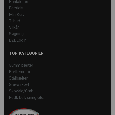
Kontakt os
Forside
Min Kurv
Tilbud
Vilkår
Søgning
B2BLogin
TOP KATEGORIER
Gummibælter
Bæltemotor
Stålbælter
Graveskovl
Skovklo/Grab
Fedt, belysning etc.