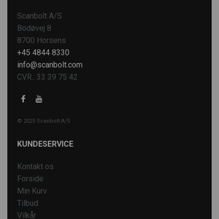
Scanbolt A/S
Bodøvej 8
8700 Horsens
+45 4844 8330
info@scanbolt.com
CVR.: 33 39 75 42
© 2025 Scanbolt A/S
KUNDESERVICE
Kontakt os
Forside
Min Kurv
Tilbud
Vilkår