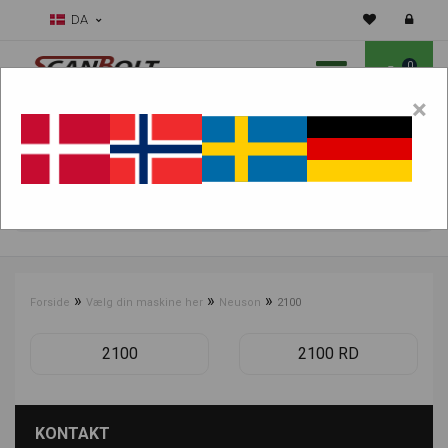
DA
0
×
Skal vi hjælpe dig med sliddele?
Vælg maskine:
FIND PRODUKTER
»
»
»
Forside
Vælg din maskine her
Neuson
2100
2100
2100 RD
KONTAKT