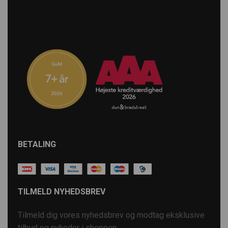
BETALING
TILMELD NYHEDSBREV
Tilmeld dig vores nyhedsbrev og modtag eksklusive
tilbud og nyheder i shoppen.