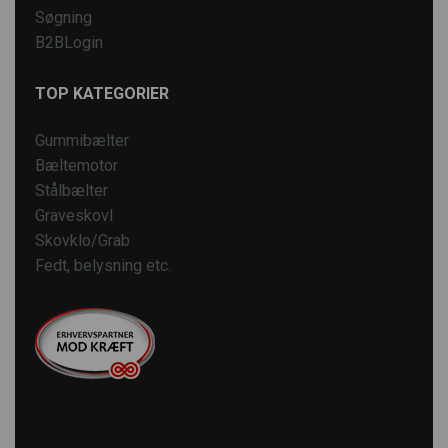
Søgning
B2BLogin
TOP KATEGORIER
Gummibælter
Bæltemotor
Stålbælter
Graveskovl
Skovklo/Grab
Fedt, belysning etc.