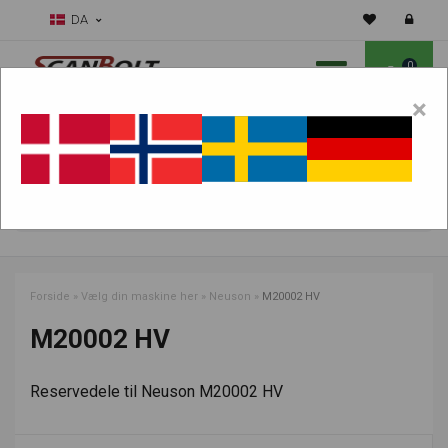
DA
0
×
Skal vi hjælpe dig med sliddele?
Vælg maskine:
FIND PRODUKTER
Forside
»
Vælg din maskine her
»
Neuson
»
M20002 HV
M20002 HV
Reservedele til Neuson M20002 HV