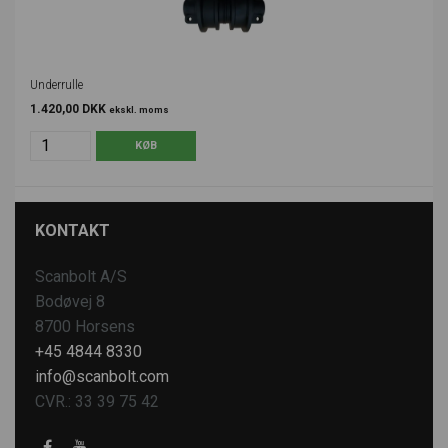
Underrulle
1.420,00 DKK
ekskl. moms
KONTAKT
Scanbolt A/S
Bodøvej 8
8700 Horsens
+45 4844 8330
info@scanbolt.com
CVR.: 33 39 75 42