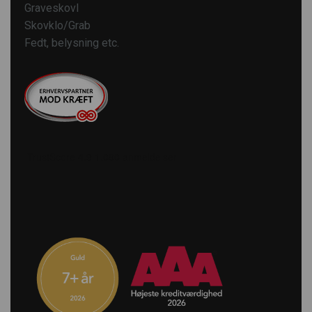
Graveskovl
Skovklo/Grab
Fedt, belysning etc.