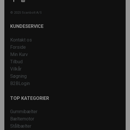
© 2025 Scanbolt A/S
KUNDESERVICE
Kontakt os
Forside
Min Kurv
Tilbud
Vilkår
Søgning
B2BLogin
TOP KATEGORIER
Gummibælter
Bæltemotor
Stålbælter