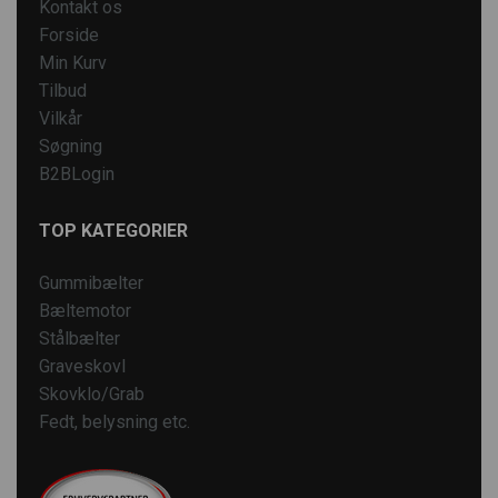
Kontakt os
Forside
Min Kurv
Tilbud
Vilkår
Søgning
B2BLogin
TOP KATEGORIER
Gummibælter
Bæltemotor
Stålbælter
Graveskovl
Skovklo/Grab
Fedt, belysning etc.