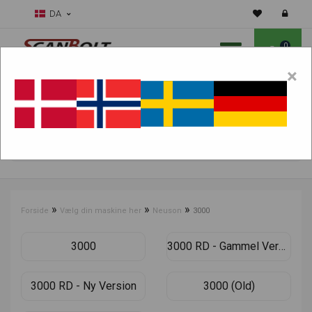
DA
0
×
Skal vi hjælpe dig med sliddele?
Vælg maskine:
FIND PRODUKTER
»
»
»
Forside
Vælg din maskine her
Neuson
3000
3000
3000 RD - Gammel Version
3000 RD - Ny Version
3000 (Old)