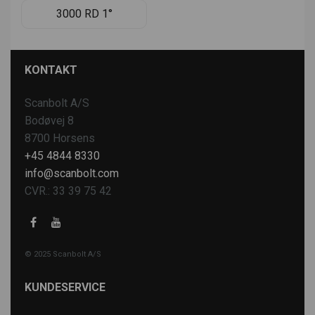
3000 RD 1°
KONTAKT
Scanbolt A/S
Bodøvej 8
8700 Horsens
+45 4844 8330
info@scanbolt.com
CVR.: 33 39 75 42
© 2025 Scanbolt A/S
KUNDESERVICE