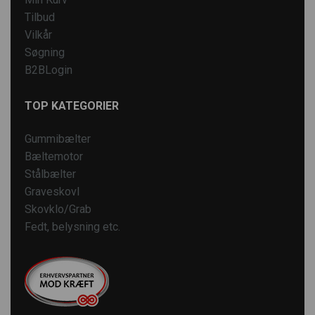
Tilbud
Vilkår
Søgning
B2BLogin
TOP KATEGORIER
Gummibælter
Bæltemotor
Stålbælter
Graveskovl
Skovklo/Grab
Fedt, belysning etc.