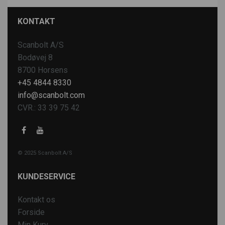
KONTAKT
Scanbolt A/S
Bodøvej 8
8700 Horsens
+45 4844 8330
info@scanbolt.com
CVR.: 33 39 75 42
© 2025 Scanbolt A/S
KUNDESERVICE
Kontakt os
Forside
Min Kurv