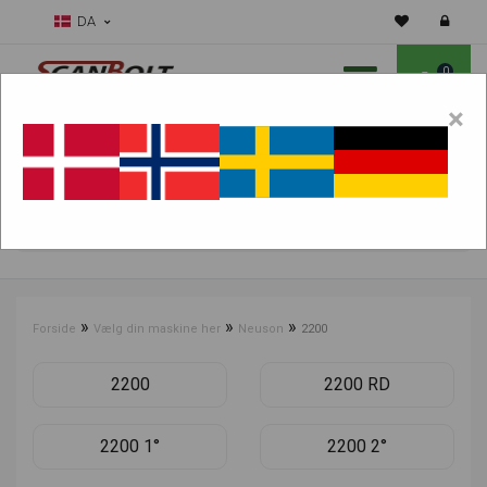
DA
0
×
Skal vi hjælpe dig med sliddele?
Vælg maskine:
FIND PRODUKTER
»
»
»
Forside
Vælg din maskine her
Neuson
2200
2200
2200 RD
2200 1°
2200 2°