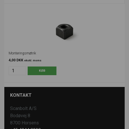
Monteringsmøtrik
4,00 DKK
ekskl. moms
KONTAKT
Scanbolt A/S
Bodøvej 8
8700 Horsens