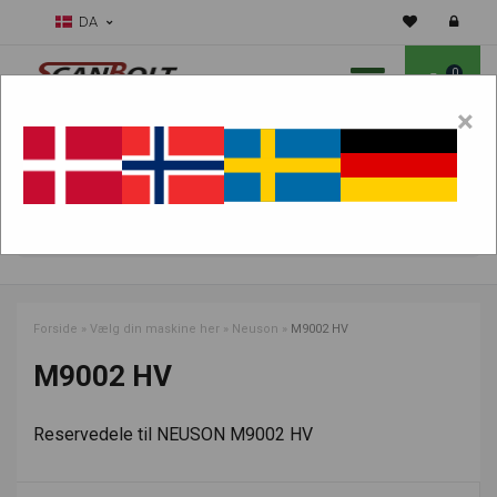
DA
0
×
Skal vi hjælpe dig med sliddele?
Vælg maskine:
FIND PRODUKTER
Forside
»
Vælg din maskine her
»
Neuson
»
M9002 HV
M9002 HV
Reservedele til NEUSON M9002 HV