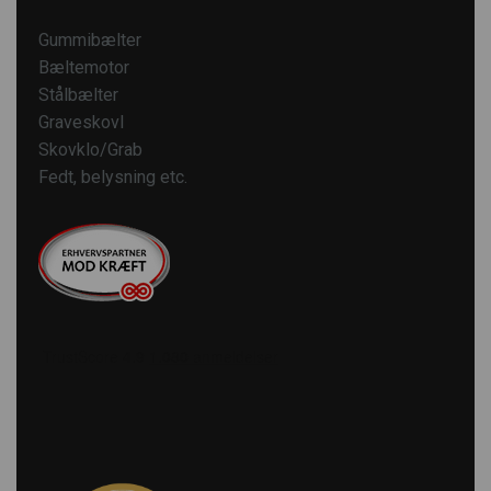
Gummibælter
Bæltemotor
Stålbælter
Graveskovl
Skovklo/Grab
Fedt, belysning etc.