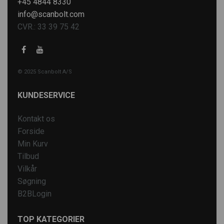
+45 4844 8330
info@scanbolt.com
CVR.: 33 39 75 42
© 2025 Scanbolt A/S
KUNDESERVICE
Kontakt os
Forside
Min Kurv
Tilbud
Vilkår
Søgning
B2BLogin
TOP KATEGORIER