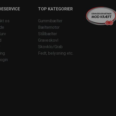
ESERVICE
TOP KATEGORIER
kt os
Gummibælter
ide
Bæltemotor
urv
Stålbælter
d
Graveskovl
r
Skovklo/Grab
ing
Fedt, belysning etc.
ogin