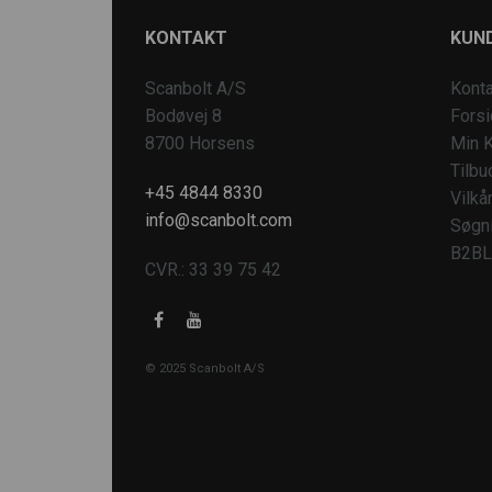
KONTAKT
KUND
Scanbolt A/S
Konta
Bodøvej 8
Fors
8700 Horsens
Min K
Tilbu
+45 4844 8330
Vilkå
info@scanbolt.com
Søgn
B2BL
CVR.: 33 39 75 42
© 2025 Scanbolt A/S