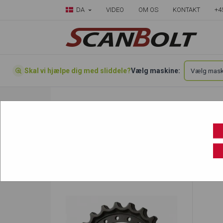
DA
VIDEO
OM OS
KONTAKT
+4
Skal vi hjælpe dig med sliddele?
Vælg maskine:
Forside
»
Vælg din maskine her
»
Neuson
»
E
ET20