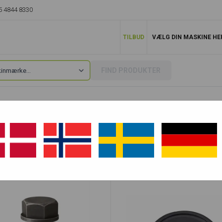
5 4844 8330
TILBUD
VÆLG DIN MASKINE HE
FIND PRODUKTER
T20