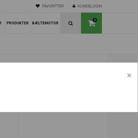
FAVORITTER
KUNDELOGIN
0
R
PRODUKTER
BÆLTEMOTOR
×