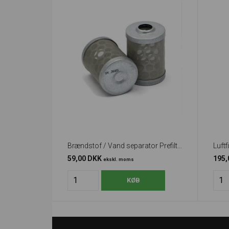
Brændstof / Vand separator Prefilter (50 mm. højde)
Luftf
59,00 DKK
195
ekskl. moms