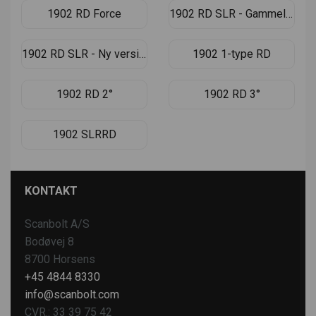
1902 RD Force
1902 RD SLR - Gammel version
1902 RD SLR - Ny version
1902 1-type RD
1902 RD 2°
1902 RD 3°
1902 SLRRD
KONTAKT
Scanbolt A/S
Bodøvej 8
8700 Horsens
+45 4844 8330
info@scanbolt.com
CVR.: 33 39 75 42