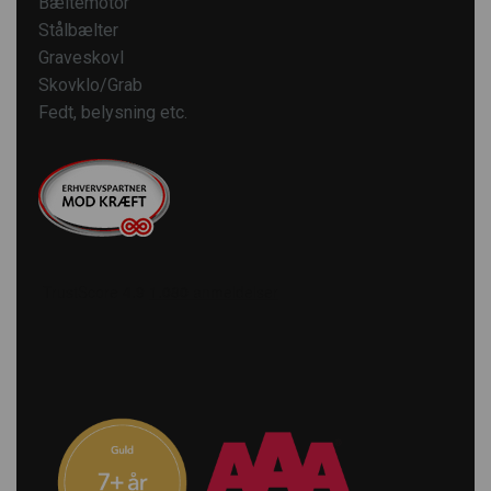
Bæltemotor
Stålbælter
Graveskovl
Skovklo/Grab
Fedt, belysning etc.