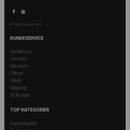
© 2025 Scanbolt A/S
KUNDESERVICE
Kontakt os
Forside
Min Kurv
Tilbud
Vilkår
Søgning
B2BLogin
TOP KATEGORIER
Gummibælter