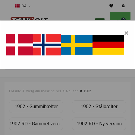
DA
0
×
Skal vi hjælpe dig med sliddele?
Vælg maskine:
FIND PRODUKTER
»
»
»
Forside
Vælg din maskine her
Neuson
1902
1902 - Gummibælter
1902 - Stålbælter
1902 RD - Gammel version
1902 RD - Ny version