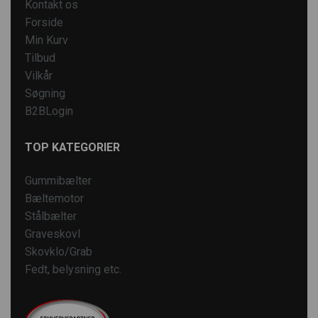
Kontakt os
Forside
Min Kurv
Tilbud
Vilkår
Søgning
B2BLogin
TOP KATEGORIER
Gummibælter
Bæltemotor
Stålbælter
Graveskovl
Skovklo/Grab
Fedt, belysning etc.