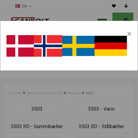
DA
0
×
Skal vi hjælpe dig med sliddele?
Vælg maskine:
FIND PRODUKTER
»
»
»
Forside
Vælg din maskine her
Neuson
3503
3503
3503 - Vario
3503 RD - Gummibælter
3503 RD - Stålbælter