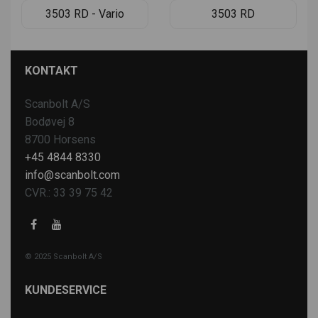
3503 RD - Vario
3503 RD
KONTAKT
Scanbolt A/S
Bodøvej 8
8700 Horsens
+45 4844 8330
info@scanbolt.com
CVR.: 33 39 75 42
© 2025 Scanbolt A/S
KUNDESERVICE