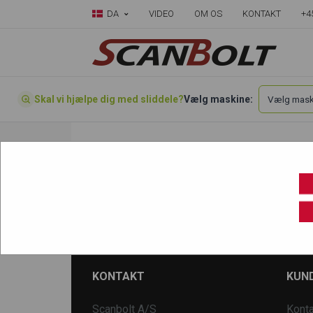
DA
VIDEO
OM OS
KONTAKT
+4
Skal vi hjælpe dig med sliddele?
Vælg maskine:
Forside
»
Vælg din maskine her
»
Neuson
»
8
803
KONTAKT
KUND
Scanbolt A/S
Konta