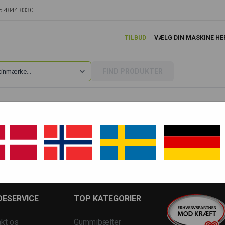
5 4844 8330
TILBUD
VÆLG DIN MASKINE HE
FIND PRODUKTER
03
803 RD
ESERVICE
TOP KATEGORIER
kt os
Gummibælter