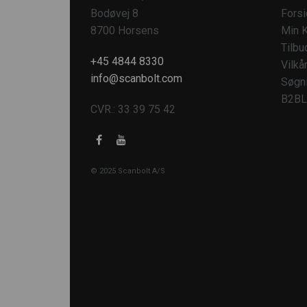
Bodøvej 8
Fors
8700 Horsens
Min K
Tilbu
+45 4844 8330
Vilkå
info@scanbolt.com
Søgn
B2BL
CVR.: 33 39 75 42
© 2025 Scanbolt A/S