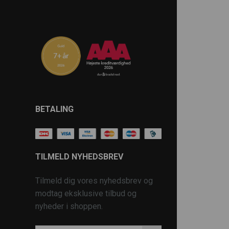
BETALING
TILMELD NYHEDSBREV
Tilmeld dig vores nyhedsbrev og
modtag eksklusive tilbud og
nyheder i shoppen.