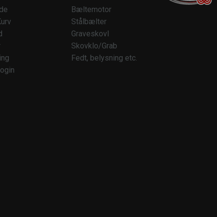
ide
Bæltemotor
urv
Stålbælter
d
Graveskovl
r
Skovklo/Grab
ing
Fedt, belysning etc.
ogin