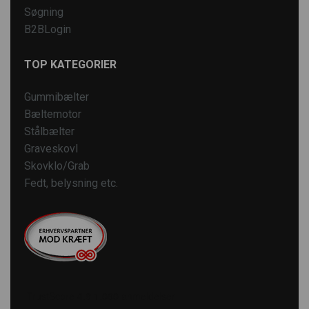
Søgning
B2BLogin
TOP KATEGORIER
Gummibælter
Bæltemotor
Stålbælter
Graveskovl
Skovklo/Grab
Fedt, belysning etc.