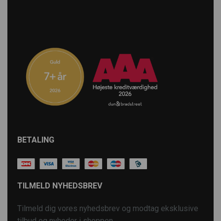
BETALING
TILMELD NYHEDSBREV
Tilmeld dig vores nyhedsbrev og modtag eksklusive
tilbud og nyheder i shoppen.