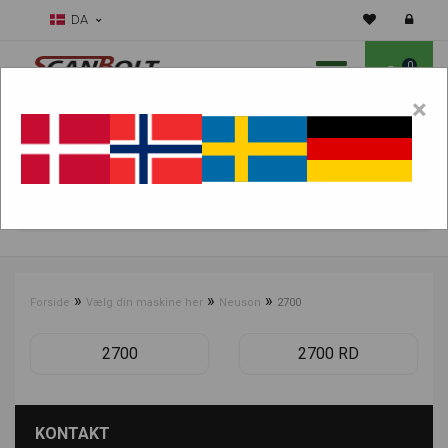
DA
0
×
Skal vi hjælpe dig med sliddele?
Vælg maskine:
FIND PRODUKTER
»
»
»
Forside
Vælg din maskine her
Neuson
2700
2700
2700 RD
KONTAKT