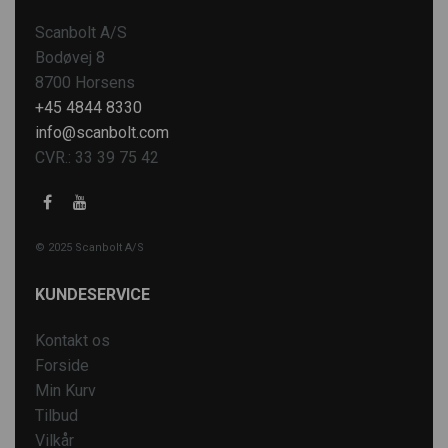
Scanbolt A/S
Bodøvej 8
8700 Horsens
+45 4844 8330
info@scanbolt.com
CVR.: 33 39 75 42
© 2025 Scanbolt A/S
KUNDESERVICE
Kontakt os
Forside
Min Kurv
Tilbud
Vilkår