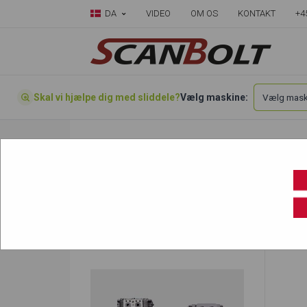
DA
VIDEO
OM OS
KONTAKT
+4
Skal vi hjælpe dig med sliddele?
Vælg maskine:
Forside
»
Vælg din maskine her
»
Neuson
»
3
3400