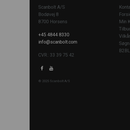
Scanbolt A/S
Konta
Bodøvej 8
Fors
8700 Horsens
Min K
Tilbu
+45 4844 8330
Vilkå
info@scanbolt.com
Søgn
B2BL
CVR.: 33 39 75 42
© 2025 Scanbolt A/S