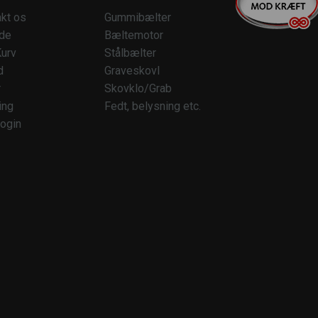
kt os
Gummibælter
ide
Bæltemotor
urv
Stålbælter
d
Graveskovl
r
Skovklo/Grab
ing
Fedt, belysning etc.
ogin