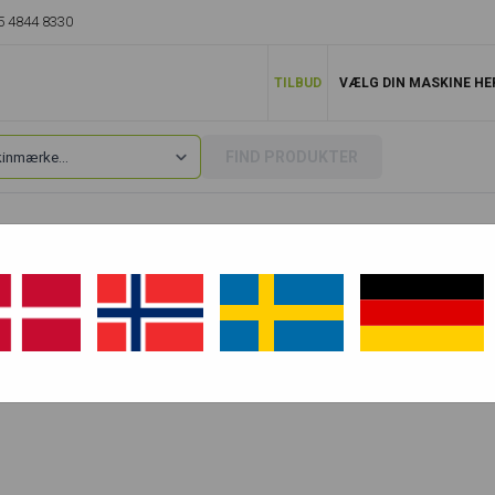
5 4844 8330
TILBUD
VÆLG DIN MASKINE HE
FIND PRODUKTER
400