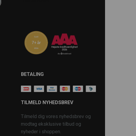
BETALING
TILMELD NYHEDSBREV
Tilmeld dig vores nyhedsbrev og
modtag eksklusive tilbud og
nyheder i shoppen.