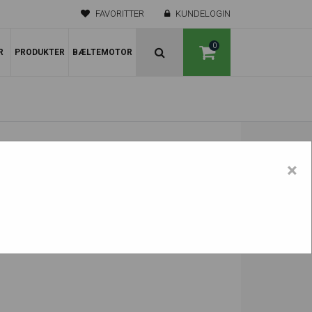
FAVORITTER
KUNDELOGIN
0
R
PRODUKTER
BÆLTEMOTOR
×