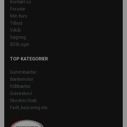
Kontakt os
Forside
Min Kurv
Tilbud
Vilkår
Søgning
B2BLogin
TOP KATEGORIER
Gummibælter
Bæltemotor
Stålbælter
Graveskovl
Skovklo/Grab
Fedt, belysning etc.