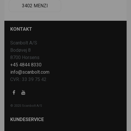
3402 MENZI
KONTAKT
Scanbolt A/S
Bodøvej 8
8700 Horsens
+45 4844 8330
info@scanbolt.com
CVR.: 33 39 75 42
© 2025 Scanbolt A/S
KUNDESERVICE