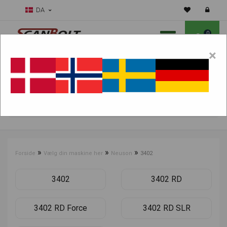
DA
0
×
Skal vi hjælpe dig med sliddele?
Vælg maskine:
FIND PRODUKTER
»
»
»
Forside
Vælg din maskine her
Neuson
3402
3402
3402 RD
3402 RD Force
3402 RD SLR